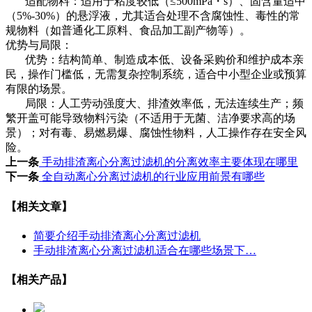
适配物料：适用于粘度较低（≤500mPa・s）、固含量适中
（5%-30%）的悬浮液，尤其适合处理不含腐蚀性、毒性的常
规物料（如普通化工原料、食品加工副产物等）。
优势与局限：
优势：结构简单、制造成本低、设备采购价和维护成本亲
民，操作门槛低，无需复杂控制系统，适合中小型企业或预算
有限的场景。
局限：人工劳动强度大、排渣效率低，无法连续生产；频
繁开盖可能导致物料污染（不适用于无菌、洁净要求高的场
景）；对有毒、易燃易爆、腐蚀性物料，人工操作存在安全风
险。
上一条
手动排渣离心分离过滤机的分离效率主要体现在哪里
下一条
全自动离心分离过滤机的行业应用前景有哪些
【相关文章】
简要介绍手动排渣离心分离过滤机
手动排渣离心分离过滤机适合在哪些场景下…
【相关产品】