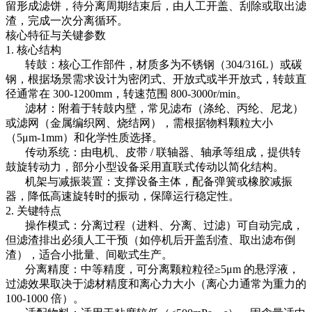
留形成滤饼，待分离周期结束后，由人工开盖、刮除或取出滤
渣，完成一次分离循环。
核心特征与关键参数
1. 核心结构
转鼓：核心工作部件，材质多为不锈钢（304/316L）或碳
钢，根据场景需求设计为密闭式、开放式或半开放式，转鼓直
径通常在 300-1200mm，转速范围 800-3000r/min。
滤材：附着于转鼓内壁，常见滤布（涤纶、丙纶、尼龙）
或滤网（金属编织网、烧结网），需根据物料颗粒大小
（5μm-1mm）和化学性质选择。
传动系统：由电机、皮带 / 联轴器、轴承等组成，提供转
鼓旋转动力，部分小型设备采用直联式传动以简化结构。
机架与减振装置：支撑设备主体，配备弹簧或橡胶减振
器，降低高速旋转时的振动，保障运行稳定性。
2. 关键特点
操作模式：分离过程（进料、分离、过滤）可自动完成，
但滤渣排出必须人工干预（如停机后开盖刮渣、取出滤布倒
渣），适合小批量、间歇式生产。
分离精度：中等精度，可分离颗粒粒径≥5μm 的悬浮液，
过滤效果取决于滤材精度和离心力大小（离心力通常为重力的
100-1000 倍）。